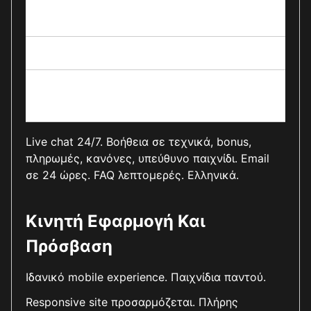
Live
24/7
Όλα
Chat
Email
24 ώρες
Γενικά
FAQ
Πάντα
Συχνά
ερωτήματα
Live chat 24/7. Βοήθεια σε τεχνικά, bonus,
πληρωμές, κανόνες, υπεύθυνο παιχνίδι. Email
σε 24 ώρες. FAQ λεπτομερές. Ελληνικά.
Κινητή Εφαρμογή Και
Πρόσβαση
Ιδανικό mobile experience. Παιχνίδια παντού.
Responsive site προσαρμόζεται. Πλήρης