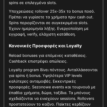
spins σε επιλεγμένα slots.
Υποχρεώσεις rollover 25x-35x το bonus ποσό.
Πρέπει να γυρίσετε τα χρήματα πριν cash out.
Spins περιορίζονται σε συγκεκριμένα slots.
Έχουν ημερομηνία λήξης. Ενεργοποίηση με
εγγραφή, verify, ελάχιστη κατάθεση.
Κανονικές Προσφορές και Loyalty
Reload bonuses για επόμενες καταθέσεις.
Cashback επιστρέφει απώλειες.
Loyalty program δίνει πόντους. Ανταλλάσσονται
για spins ή bonus. Υψηλότερα VIP levels
καλύτερες ανταμοιβές. Εκκεντρικές
προσφορές. Sezonowe events και τουρνουά με
έπαθλα χρήματα, δώρα, ταξίδια. Τα μπόνους
σχεδιάζονται να ενισχύουν sessions. Rollovers
προστατεύουν το καζίνο. Παίκτες κερδίζουν