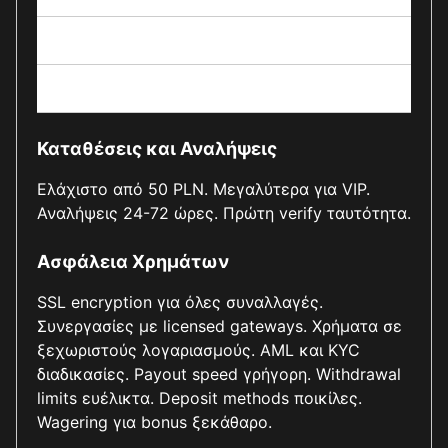
Prepaid
Κάρτες
Άμεσο
Κρυπτο
Crypto
Άμεσο
Καταθέσεις και Αναλήψεις
Ελάχιστο από 50 PLN. Μεγαλύτερα για VIP.
Αναλήψεις 24-72 ώρες. Πρώτη verify ταυτότητα.
Ασφάλεια Χρημάτων
SSL encryption για όλες συναλλαγές.
Συνεργασίες με licensed gateways. Χρήματα σε
ξεχωριστούς λογαριασμούς. AML και KYC
διαδικασίες. Payout speed γρήγορη. Withdrawal
limits ευέλικτα. Deposit methods ποικίλες.
Wagering για bonus ξεκάθαρο.