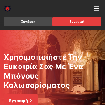
Σύνδεση
Εγγραφή
Χρησιμοποιήστε Την
Ευκαιρία Σας Με Ένα
Μπόνους
Καλωσορίσματος
Εγγραφή