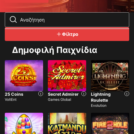
Φίλτρο
Δημοφιλή Παιχνίδια
25 Coins
Secret Admirer
Lightning
VoltEnt
Games Global
Roulette
Evolution