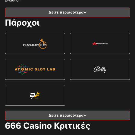
Evolution
Δείτε περισσότερα
Πάροχοι
Δείτε περισσότερα
666 Casino Κριτικές