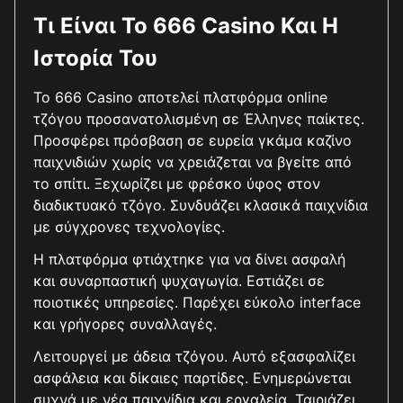
Τι Είναι Το 666 Casino Και Η
Ιστορία Του
Το 666 Casino αποτελεί πλατφόρμα online
τζόγου προσανατολισμένη σε Έλληνες παίκτες.
Προσφέρει πρόσβαση σε ευρεία γκάμα καζίνο
παιχνιδιών χωρίς να χρειάζεται να βγείτε από
το σπίτι. Ξεχωρίζει με φρέσκο ύφος στον
διαδικτυακό τζόγο. Συνδυάζει κλασικά παιχνίδια
με σύγχρονες τεχνολογίες.
Η πλατφόρμα φτιάχτηκε για να δίνει ασφαλή
και συναρπαστική ψυχαγωγία. Εστιάζει σε
ποιοτικές υπηρεσίες. Παρέχει εύκολο interface
και γρήγορες συναλλαγές.
Λειτουργεί με άδεια τζόγου. Αυτό εξασφαλίζει
ασφάλεια και δίκαιες παρτίδες. Ενημερώνεται
συχνά με νέα παιχνίδια και εργαλεία. Ταιριάζει