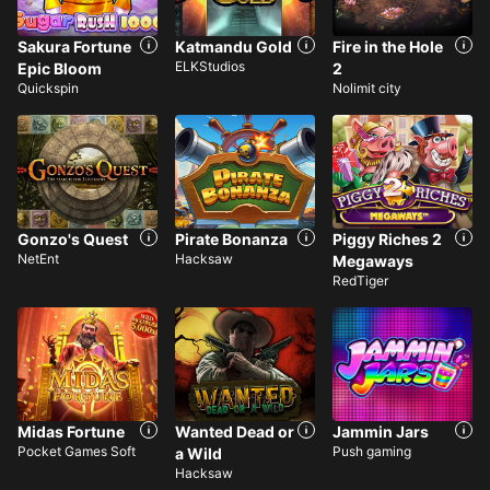
Sakura Fortune
Katmandu Gold
Fire in the Hole
ELKStudios
Epic Bloom
2
Quickspin
Nolimit city
Gonzo's Quest
Pirate Bonanza
Piggy Riches 2
NetEnt
Hacksaw
Megaways
RedTiger
Midas Fortune
Wanted Dead or
Jammin Jars
Pocket Games Soft
Push gaming
a Wild
Hacksaw