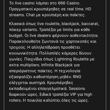
Το live casino λάμπει στο 666 Casino.
Πραγματικοί κρουπιέρηδες σε real time. HD
streams. Chat με κρουπιέρη και παίκτες.
Κλασικά όπως live roulette, blackjack, baccarat,
πόκερ variants. Τραπέζια με limits για κάθε
budget. Οι live dealers φέρνουν αυθεντικότητα.
Παρακολουθείτε ζωντανά τις χαρτοκοπές και
τροχούς. Η αλληλεπίδραση προσθέτει
κοινωνικότητα. Πολλαπλές κάμερες δίνουν
γωνίες. Παιχνίδια όπως Lightning Roulette με
extra multipliers. Infinite Blackjack για
απεριόριστους παίκτες. Η τεχνολογία
εξασφαλίζει καθυστέρηση μηδέν. RNG
ελέγχεται αυστηρά. Κρουπιέρηδες
εκπαιδευμένοι επαγγελματικά. Sessions
διαρκούν ώρες. Ειδικά τραπέζια VIP για high
rollers. Η ποικιλία καλύπτει όλες τις ώρες.